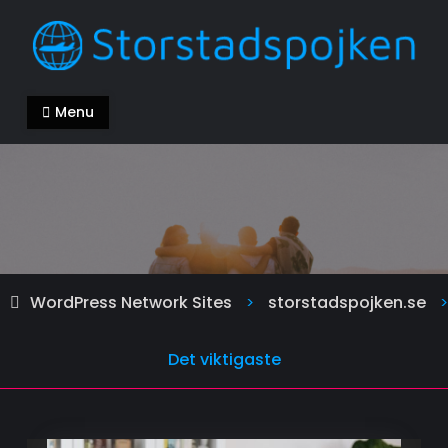
Skip
to
content
storstadspojken.se
Alla kan ha en bra livsstil
Menu
WordPress Network Sites
storstadspojken.se
>
>
Det viktigaste