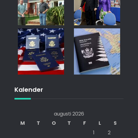
Kalender
augusti 2026
M
T
O
T
F
L
S
1
2