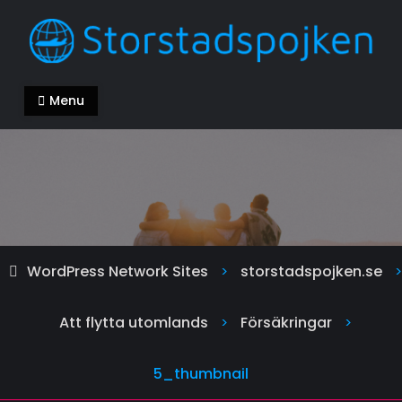
Skip
to
content
storstadspojken.se
Alla kan ha en bra livsstil
Menu
WordPress Network Sites
storstadspojken.se
>
>
Att flytta utomlands
Försäkringar
>
>
5_thumbnail