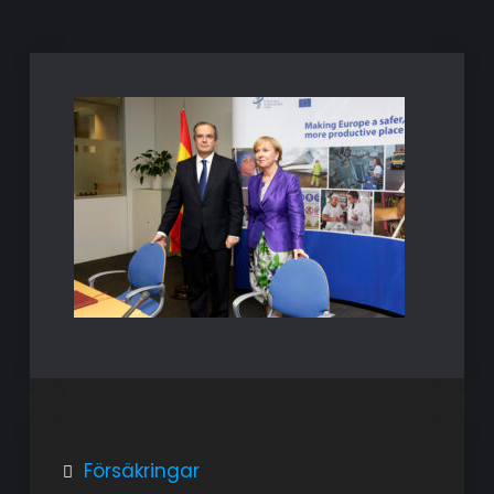
Inläggsnavigering
Försäkringar