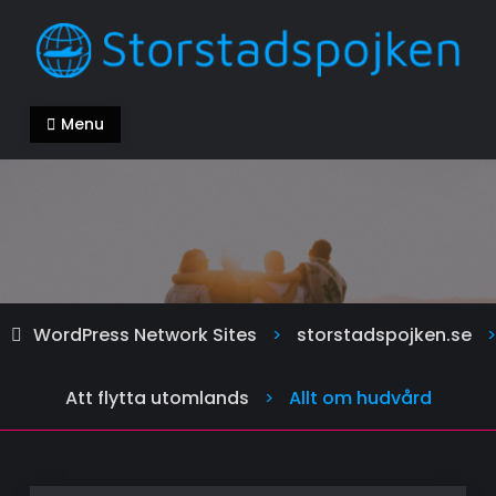
Skip
to
content
storstadspojken.se
Alla kan ha en bra livsstil
Menu
WordPress Network Sites
storstadspojken.se
>
>
Att flytta utomlands
Allt om hudvård
>