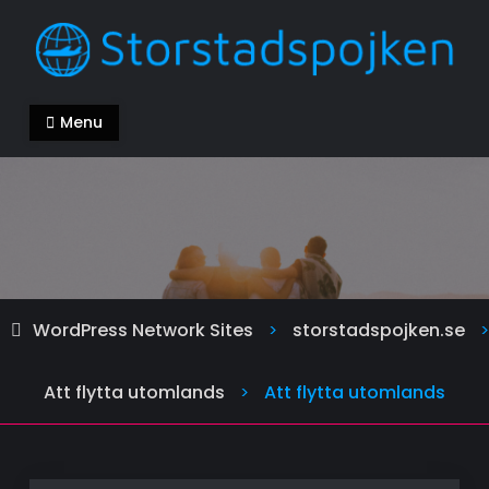
Skip
to
content
storstadspojken.se
Alla kan ha en bra livsstil
Menu
WordPress Network Sites
storstadspojken.se
>
>
Att flytta utomlands
Att flytta utomlands
>