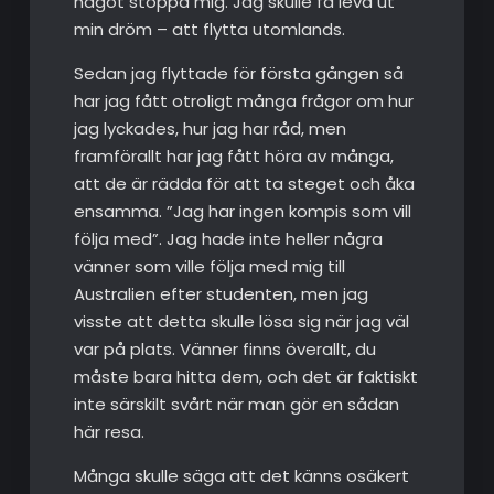
något stoppa mig. Jag skulle få leva ut
min dröm – att flytta utomlands.
Sedan jag flyttade för första gången så
har jag fått otroligt många frågor om hur
jag lyckades, hur jag har råd, men
framförallt har jag fått höra av många,
att de är rädda för att ta steget och åka
ensamma. ”Jag har ingen kompis som vill
följa med”. Jag hade inte heller några
vänner som ville följa med mig till
Australien efter studenten, men jag
visste att detta skulle lösa sig när jag väl
var på plats. Vänner finns överallt, du
måste bara hitta dem, och det är faktiskt
inte särskilt svårt när man gör en sådan
här resa.
Många skulle säga att det känns osäkert