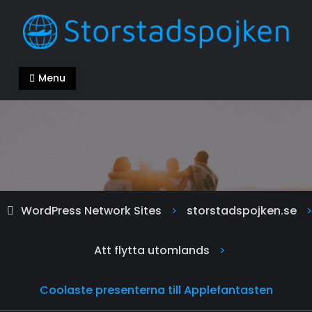
Skip
to
content
storstadspojken.se
Alla kan ha en bra livsstil
Menu
WordPress Network Sites
storstadspojken.se
>
>
Att flytta utomlands
>
Coolaste presenterna till Applefantasten