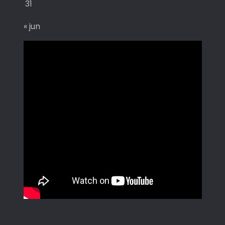
31
« jun