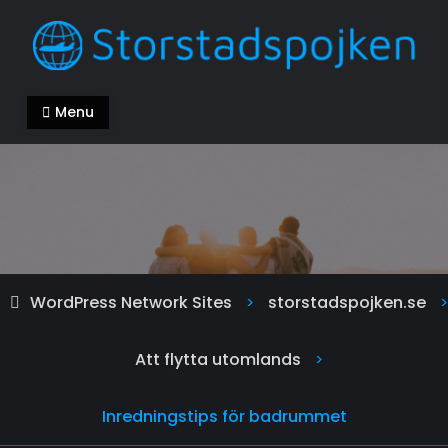
Skip
to
content
storstadspojken.se
Alla kan ha en bra livsstil
Menu
WordPress Network Sites
storstadspojken.se
>
>
Att flytta utomlands
>
Inredningstips för badrummet