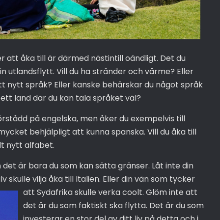
r att åka till är därmed nästintill oändligt. Det du
in utlandsflytt. Vill du ha stränder och värme? Eller
g ett nytt språk? Eller kanske behärskar du något språk
 ett land där du kan tala språket väl?
örstådd på engelska, men åker du exempelvis till
cket behjälpligt att kunna spanska. Vill du åka till
 nytt alfabet.
t är bara du som kan sätta gränser. Låt inte din
kulle vilja åka till Italien. Eller din vän som tycker
att Sydafrika skulle verka coo
lt. Glöm inte att
det är du som faktiskt ska flytta. Det är du som
investerar en stor del av ditt liv på detta och i