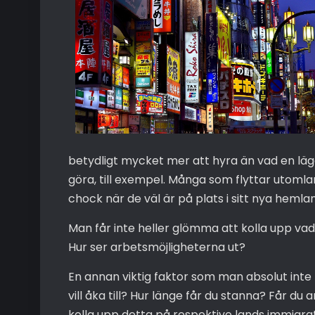
betydligt mycket mer att hyra än vad en läg
göra, till exempel. Många som flyttar utomlan
chock när de väl är på plats i sitt nya hemla
Man får inte heller glömma att kolla upp vad s
Hur ser arbetsmöjligheterna ut?
En annan viktig faktor som man absolut inte f
vill åka till? Hur länge får du stanna? Får du
kolla upp detta på respektive lands immigra