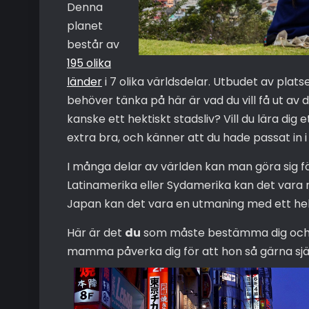
Denna
planet
består av
195 olika
länder
i 7 olika världsdelar. Utbudet av platse
behöver tänka på här är vad du vill få ut av d
kanske ett hektiskt stadsliv? Vill du lära di
extra bra, och känner att du hade passat in i
I många delar av världen kan man göra sig f
Latinamerika eller Sydamerika kan det vara my
Japan kan det vara en utmaning med ett helt
Här är det
du
som måste bestämma dig och de
mamma påverka dig för att hon så gärna själv s