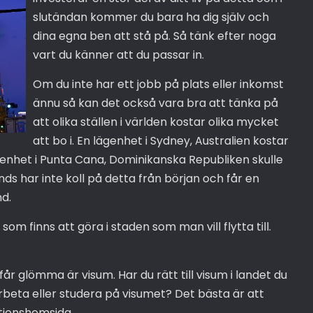
slutändan kommer du bara ha dig själv och
dina egna ben att stå på. Så tänk efter noga
vart du känner att du passar in.
Om du inte har ett jobb på plats eller inkomst
ännu så kan det också vara bra att tänka på
att olika ställen i världen kostar olika mycket
att bo i. En lägenhet i Sydney, Australien kostar
enhet i Punta Cana, Dominikanska Republiken skulle
ds har inte koll på detta från början och får en
nd.
om finns att göra i staden som man vill flytta till.
år glömma är visum. Har du rätt till visum i landet du
 arbeta eller studera på visumet? Det bästa är att
tionshemsida.