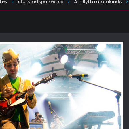
tes
>
storstadspojken.se
>
Att flytta utomlands