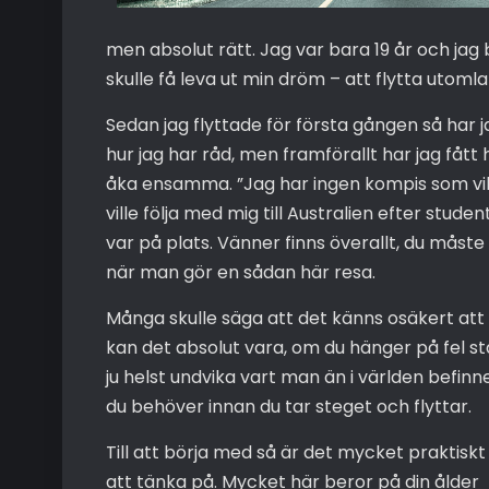
men absolut rätt. Jag var bara 19 år och jag
skulle få leva ut min dröm – att flytta utomla
Sedan jag flyttade för första gången så har j
hur jag har råd, men framförallt har jag fått
åka ensamma. ”Jag har ingen kompis som vill
ville följa med mig till Australien efter studen
var på plats. Vänner finns överallt, du måste 
när man gör en sådan här resa.
Många skulle säga att det känns osäkert att 
kan det absolut vara, om du hänger på fel s
ju helst undvika vart man än i världen befinner
du behöver innan du tar steget o
ch flyttar.
Till att börja med så är det mycket praktiskt
att tänka på. Mycket här beror på din ålder