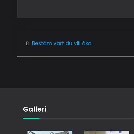
Inläggsnavigering
Bestäm vart du vill åka
Galleri