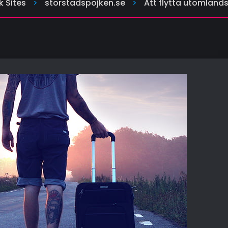
 Sites
>
storstadspojken.se
>
Att flytta utomland