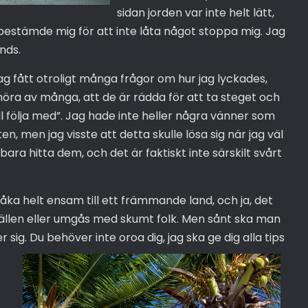
sidan jorden var inte helt lätt,
 bestämde mig för att inte låta något stoppa mig. Jag
nds.
ag fått otroligt många frågor om hur jag lyckades,
 höra av många, att de är rädda för att ta steget och
 följa med”. Jag hade inte heller några vänner som
ten, men jag visste att detta skulle lösa sig när jag väl
bara hitta dem, och det är faktiskt inte särskilt svårt
åka helt ensam till ett främmande land, och ja, det
tällen eller umgås med skumt folk. Men sånt ska man
 sig. Du behöver inte oroa dig, jag ska ge dig alla tips